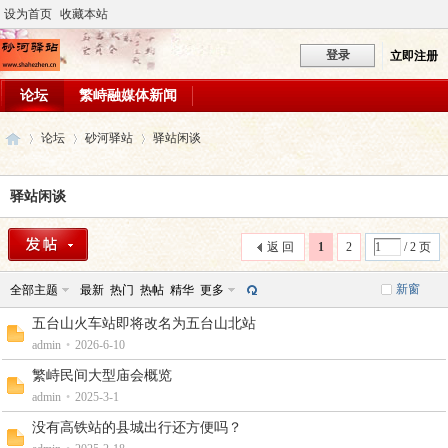
设为首页
收藏本站
登录
立即注册
论坛
繁峙融媒体新闻
论坛
砂河驿站
驿站闲谈
驿站闲谈
砂
»
›
›
返 回
1
2
/ 2 页
新窗
全部主题
最新
热门
热帖
精华
更多
五台山火车站即将改名为五台山北站
admin
•
2026-6-10
繁峙民间大型庙会概览
admin
•
2025-3-1
河
没有高铁站的县城出行还方便吗？