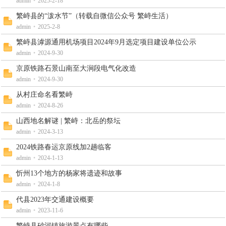
admin
•
2025-2-18
繁峙县的“泼水节”（转载自微信公众号 繁峙生活）
admin
•
2025-2-8
繁峙县滹源通用机场项目2024年9月选定项目建设单位公示
admin
•
2024-9-30
京原铁路石景山南至大涧段电气化改造
admin
•
2024-9-30
驿
从村庄命名看繁峙
admin
•
2024-8-26
山西地名解谜 | 繁峙：北岳的祭坛
admin
•
2024-3-13
2024铁路春运京原线加2趟临客
admin
•
2024-1-13
忻州13个地方的杨家将遗迹和故事
admin
•
2024-1-8
站
代县2023年交通建设概要
admin
•
2023-11-6
繁峙县砂河镇旅游景点有哪些