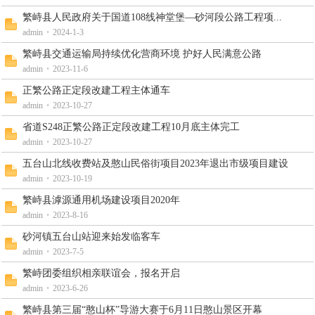
繁峙县人民政府关于国道108线神堂堡—砂河段公路工程项...
admin
•
2024-1-3
繁峙县交通运输局持续优化营商环境 护好人民满意公路
admin
•
2023-11-6
正繁公路正定段改建工程主体通车
admin
•
2023-10-27
省道S248正繁公路正定段改建工程10月底主体完工
admin
•
2023-10-27
五台山北线收费站及憨山民俗街项目2023年退出市级项目建设
admin
•
2023-10-19
繁峙县滹源通用机场建设项目2020年
admin
•
2023-8-16
砂河镇五台山站迎来始发临客车
admin
•
2023-7-5
繁峙团委组织相亲联谊会，报名开启
admin
•
2023-6-26
繁峙县第三届“憨山杯”导游大赛于6月11日憨山景区开幕