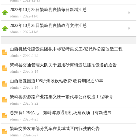
admin
•
2022-12-15
2022年10月28日繁峙县疫情每日新增汇总
admin
•
2022-11-6
2022年10月28日繁峙县疫情政府文件汇总
admin
•
2022-11-6
山西机械化建设集团拟中标繁峙集义庄-繁代界公路改造工程
驿
admin
•
2026-5-25
繁峙县交通管理大队关于启用砂河镇违法抓拍设备的通告
admin
•
2026-3-14
山西批复国道108忻州段设站收费 收费期限近30年
admin
•
2026-3-14
繁峙县资源路产业路集义庄一繁代界公路改造工程详情
admin
•
2025-9-22
总投资1.79亿元！繁峙滹源通用机场建设项目有新进展
站
admin
•
2025-4-23
繁峙交警发布部分货车在县城城区内行驶的公告
admin
•
2024-3-27