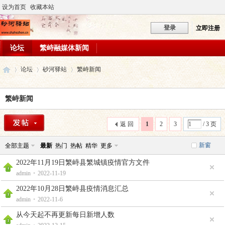
设为首页
收藏本站
登录
立即注册
论坛
繁峙融媒体新闻
论坛
砂河驿站
繁峙新闻
繁峙新闻
砂
»
›
›
返 回
1
2
3
/ 3 页
新窗
全部主题
最新
热门
热帖
精华
更多
2022年11月19日繁峙县繁城镇疫情官方文件
admin
•
2022-11-19
2022年10月28日繁峙县疫情消息汇总
admin
•
2022-11-6
河
从今天起不再更新每日新增人数