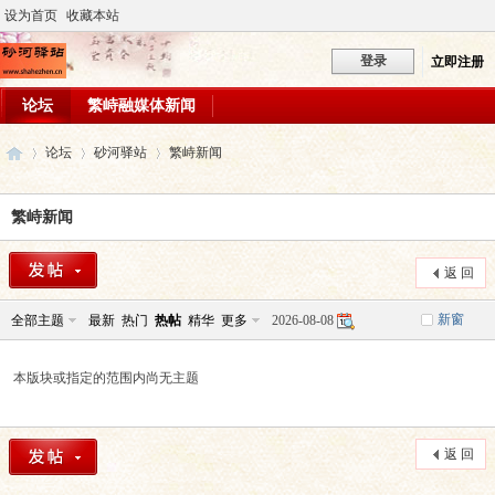
设为首页
收藏本站
登录
立即注册
论坛
繁峙融媒体新闻
论坛
砂河驿站
繁峙新闻
繁峙新闻
砂
»
›
›
返 回
新窗
全部主题
最新
热门
热帖
精华
更多
2026-08-08
本版块或指定的范围内尚无主题
返 回
河