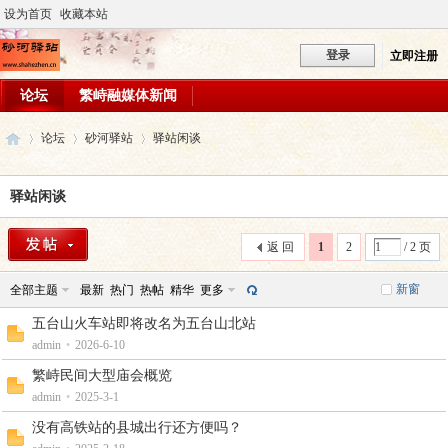
设为首页
收藏本站
登录
立即注册
论坛
繁峙融媒体新闻
论坛
砂河驿站
驿站闲谈
驿站闲谈
砂
»
›
›
返 回
1
2
/ 2 页
新窗
全部主题
最新
热门
热帖
精华
更多
五台山火车站即将改名为五台山北站
admin
•
2026-6-10
繁峙民间大型庙会概览
admin
•
2025-3-1
河
没有高铁站的县城出行还方便吗？