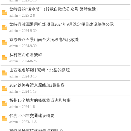
admin
•
2025-2-18
繁峙县的“泼水节”（转载自微信公众号 繁峙生活）
admin
•
2025-2-8
繁峙县滹源通用机场项目2024年9月选定项目建设单位公示
admin
•
2024-9-30
京原铁路石景山南至大涧段电气化改造
admin
•
2024-9-30
驿
从村庄命名看繁峙
admin
•
2024-8-26
山西地名解谜 | 繁峙：北岳的祭坛
admin
•
2024-3-13
2024铁路春运京原线加2趟临客
admin
•
2024-1-13
忻州13个地方的杨家将遗迹和故事
admin
•
2024-1-8
站
代县2023年交通建设概要
admin
•
2023-11-6
繁峙县砂河镇旅游景点有哪些