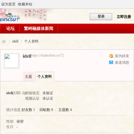
设为首页
收藏本站
登录
立即注册
论坛
繁峙融媒体新闻
idell
个人资料
https://shahezhen.cn/?2
idell
加为好友
发送消息
砂
›
›
主题
个人资料
idell
(UID: 2)
邮箱状态
未验证
视频认证
未认证
统计信息
好友数 1
|
回帖数 0
|
主题数 4
性别
保密
河
生日
-