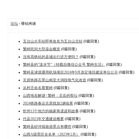
论坛
› 驿站闲谈
五台山火车站即将改名为五台山北站
(0篇回复)
繁峙民间大型庙会概览
(0篇回复)
没有高铁站的县城出行还方便吗？
(0篇回复)
繁峙县的“泼水节”（转载自微信公众号 繁峙生活）
(0篇回复)
繁峙县滹源通用机场项目2024年9月选定项目建设单位公示
(0篇回复)
京原铁路石景山南至大涧段电气化改造
(0篇回复)
从村庄命名看繁峙
(0篇回复)
山西地名解谜 | 繁峙：北岳的祭坛
(0篇回复)
2024铁路春运京原线加2趟临客
(0篇回复)
忻州13个地方的杨家将遗迹和故事
(0篇回复)
代县2023年交通建设概要
(0篇回复)
繁峙县砂河镇旅游景点有哪些
(0篇回复)
山西A级景区全名单（2023年2月）
(0篇回复)