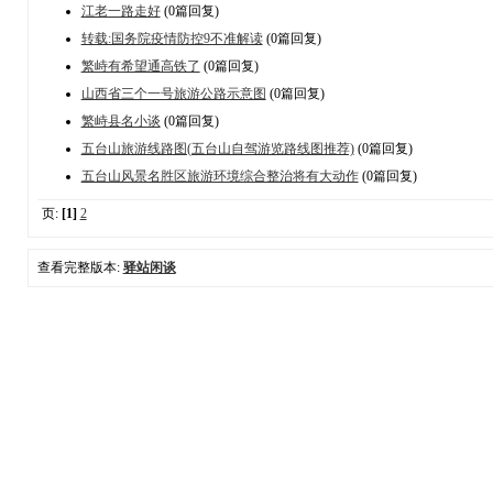
江老一路走好
(0篇回复)
转载:国务院疫情防控9不准解读
(0篇回复)
繁峙有希望通高铁了
(0篇回复)
山西省三个一号旅游公路示意图
(0篇回复)
繁峙县名小谈
(0篇回复)
五台山旅游线路图(五台山自驾游览路线图推荐)
(0篇回复)
五台山风景名胜区旅游环境综合整治将有大动作
(0篇回复)
页:
[1]
2
查看完整版本:
驿站闲谈